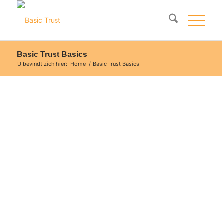
Basic Trust Basics
U bevindt zich hier:
Home
/
Basic Trust Basics
Onze digitale gratis nieuwsbrief,
vol wetenswaardigheden
Basic Trust Basics
De Basic Trust Basics is onze digitale gratis nieuwsbrief,
vol wetenswaardigheden over thema’s rondom
opvoeding, hechting en adoptie. Interessant voor op
voeders en voor professionals en andere
belangstellenden.