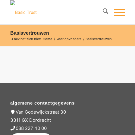
Basisvertrouwen
U bevindt zich hier:
Home
/
Voor opvoeders
/
Basisvertrouwen
algemene contactgegevens
Van Godewijckstraat 30
3311 GX Dordrecht
088 227 40 00