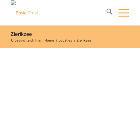
Zierikzee
U bevindt zich hier:
Home
/
Locaties
/
Zierikzee