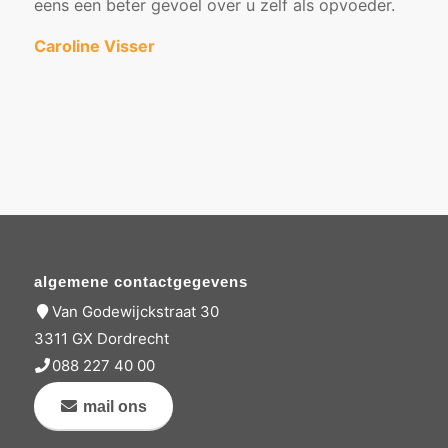
eens een beter gevoel over u zelf als opvoeder.
Caroline Visser
algemene contactgegevens
Van Godewijckstraat 30
3311 GX Dordrecht
088 227 40 00
mail ons